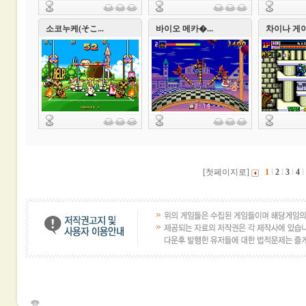
소코누케(そこ...
바이오 메카�...
차이나 게이�
[첫페이지로]
1
l
2
l
3
l
4
l