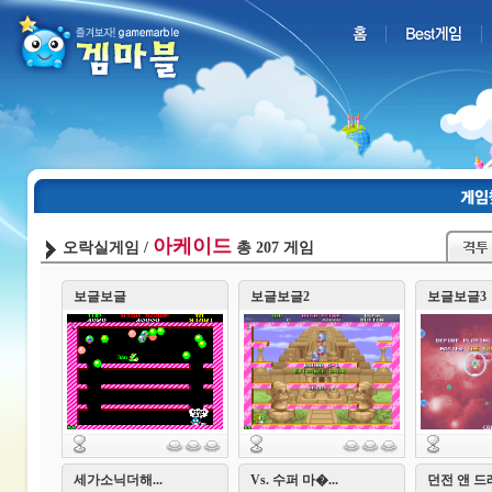
아케이드
오락실게임 /
총 207 게임
보글보글
보글보글2
보글보글3
세가소닉더해...
Vs. 수퍼 마�...
던전 앤 드래