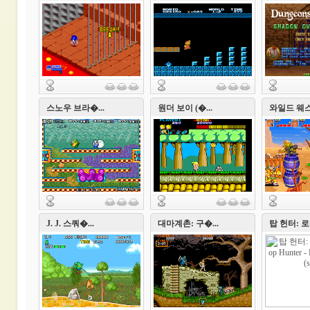
스노우 브라�...
원더 보이 (�...
와일드 웨스�
J. J. 스쿼�...
대마계촌: 구�...
탑 헌터: 로�