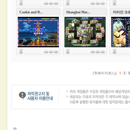
Cookie and B...
Shanghai Mat...
카리안 크로�
[첫페이지로]
1
l
2
l
3