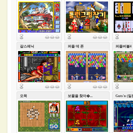
갈스패닉
퍼즐 데 폰
퍼즐버블4
오목
보물을 찾아�...
Guts'n (일본