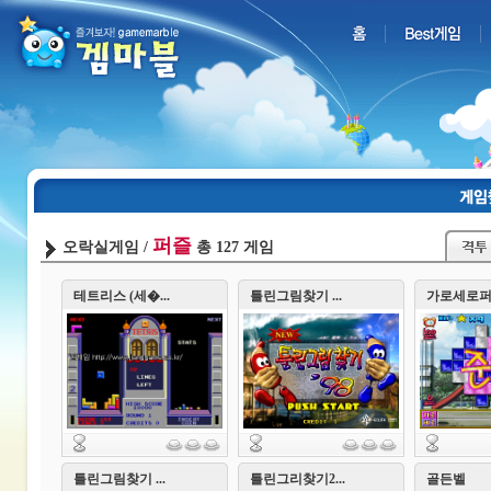
퍼즐
오락실게임 /
총 127 게임
테트리스 (세�...
틀린그림찾기 ...
가로세로
틀린그림찾기 ...
틀린그리찾기2...
골든벨