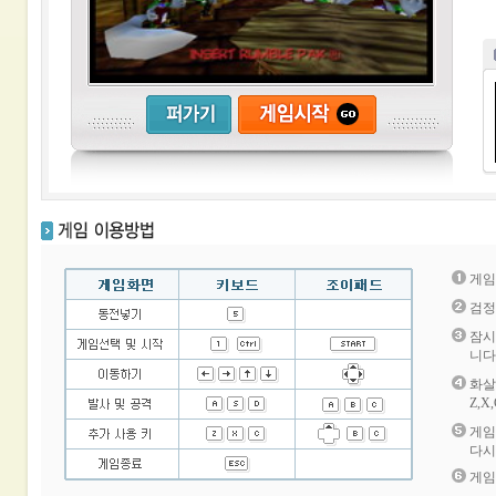
게임
검정
잠시
니다
화살
Z,
게임
다시
게임