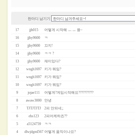
한마디 남기기
17
jjh015
어떻게 시작해 ㅡ.ㅡ 융~
16
jjhy9600
ㅋ
15
jjhy9600
끄지!
14
jjhy9600
ㅋㅋ ?
13
jjhy9600
재미있다?
12
wngh1697
키가 뭐임?
11
wngh1697
키가 뭐임?
10
wngh1697
키가 뭐임?
9
jojae111
어떻게?게임시작해요??????????
8
awaw3000
안녕
7
TJTJTJTJ
2피 안되네;;
6
ehs123
2피어케하죠??
5
a5124759
ㅋㅋ
4
dlwjdgml567
어떻게 움직이나요?