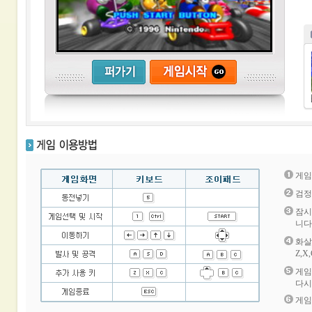
게임
검정
잠시
니다
화살
Z,
게임
다시
게임