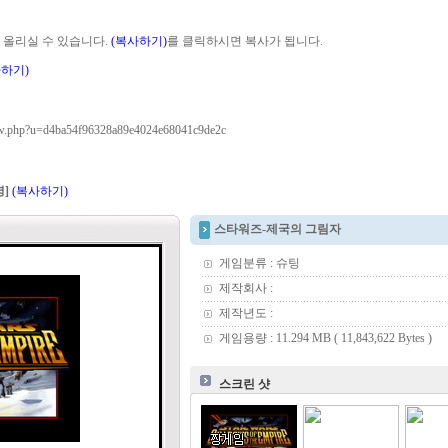
 올리실 수 있습니다.
(복사하기)
를 클릭하시면 복사가 됩니다.
사하기)
iew.php?u=d4ba54f96328a89e4024e68041c9de2c
]
(복사하기)
스타워즈-제국의 그림자
게임분류 : 슈팅
제작회사 :
제작년도 :
게임용량 : 11.294 MB ( 11,843,622 Bytes )
스크린 샷