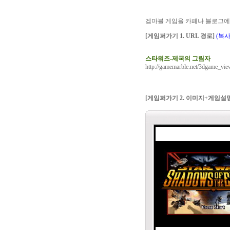
겜마블 게임을 카페나 블로그에
[게임퍼가기 1. URL 경로]
(복
스타워즈-제국의 그림자
http://gamemarble.net/3dgame_v
[게임퍼가기 2. 이미지+게임설명