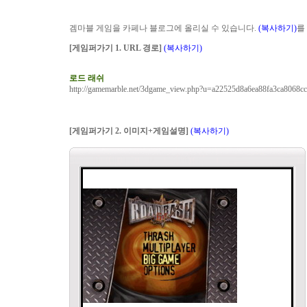
겜마블 게임을 카페나 블로그에 올리실 수 있습니다.
(복사하기)
를
[게임퍼가기 1. URL 경로]
(복사하기)
로드 래쉬
http://gamemarble.net/3dgame_view.php?u=a22525d8a6ea88fa3ca8068c
[게임퍼가기 2. 이미지+게임설명]
(복사하기)