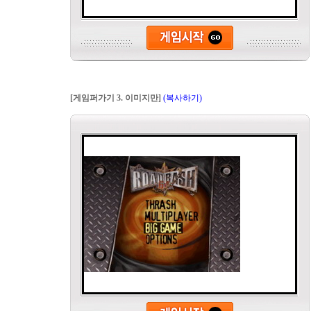
[게임퍼가기 3. 이미지만]
(복사하기)