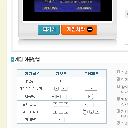
게임
검정
잠시
니다
화살
Z,
게임
다시
게임