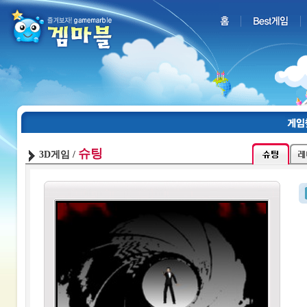
슈팅
3D게임 /