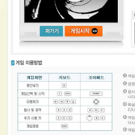
게임
검정
잠시
니다
화살
Z,
게임
다시
게임